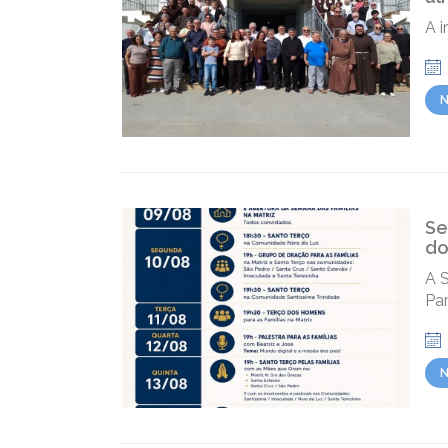
A i
N
Se
do
A 
Pa
N