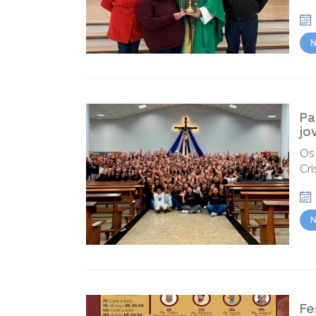
N
Pa
jo
Os
Cri
N
Fe