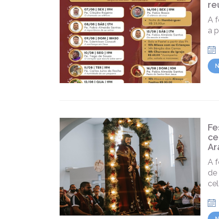
re
A f
a 
N
Fe
ce
Ar
A f
de 
ce