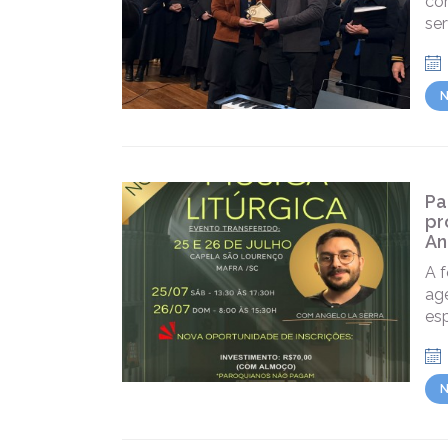
co
ser
N
Pa
pr
An
A 
ag
esp
N