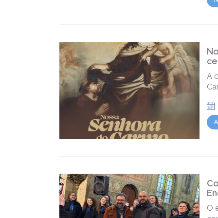
N
No
ce
A 
Ca
A
Co
En
O e