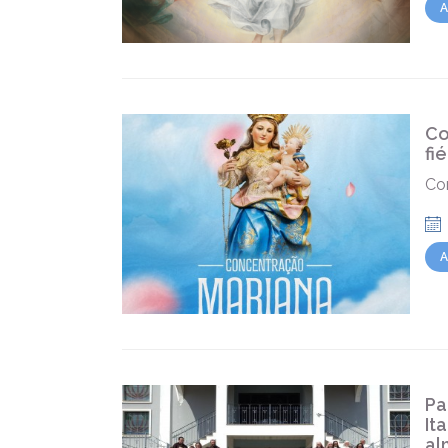
A
Co
fi
Con
A
Pa
It
al