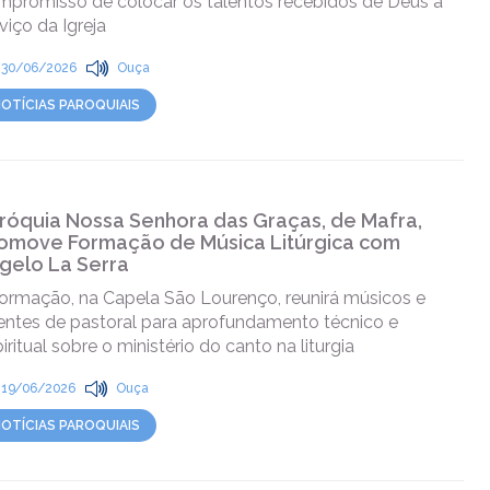
mpromisso de colocar os talentos recebidos de Deus a
viço da Igreja
30/06/2026
Ouça
OTÍCIAS PAROQUIAIS
róquia Nossa Senhora das Graças, de Mafra,
omove Formação de Música Litúrgica com
gelo La Serra
formação, na Capela São Lourenço, reunirá músicos e
entes de pastoral para aprofundamento técnico e
iritual sobre o ministério do canto na liturgia
19/06/2026
Ouça
OTÍCIAS PAROQUIAIS