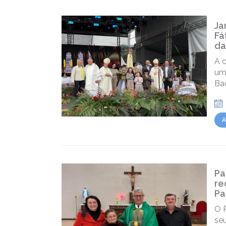
Ja
Fá
da
A 
um
Ba
A
Pa
re
Pa
O 
se