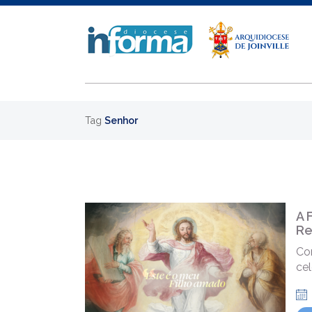
Tag
Senhor
A 
Re
Co
cel