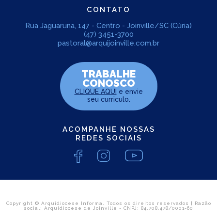
CONTATO
Rua Jaguaruna, 147 - Centro - Joinville/SC (Cúria)
(47) 3451-3700
pastoral@arquijoinville.com.br
TRABALHE
CONOSCO
CLIQUE AQUI
e envie
seu curriculo.
ACOMPANHE NOSSAS
REDES SOCIAIS
Copyright © Arquidiocese Informa. Todos os direitos reservados | Razão
social: Arquidiocese de Joinville - CNPJ: 84.708.478/0001-60