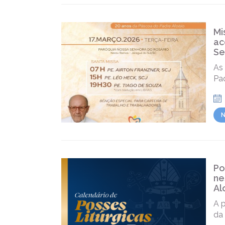
Mi
ac
Se
As
Pad
N
Po
ne
Al
A p
da