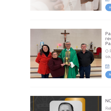
A
Pa
re
Pa
O 
se
N
NO
Re