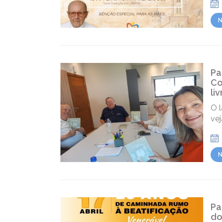
N
Pa
Co
li
O l
ve
N
Pa
do