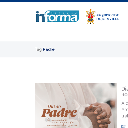
Tag
Padre
Di
no
A 
Arq
tra