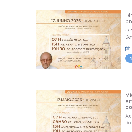
Di
pr
O d
Se
N
Mi
em
do
As
do