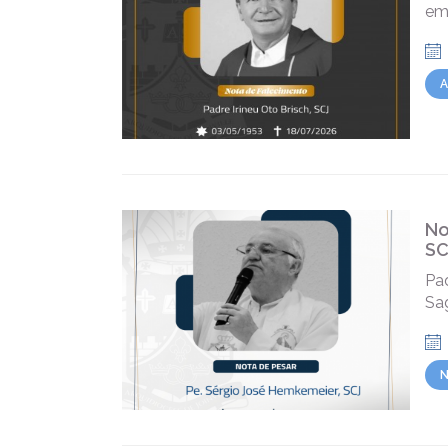
em 
A
No
SC
Pa
Sa
N