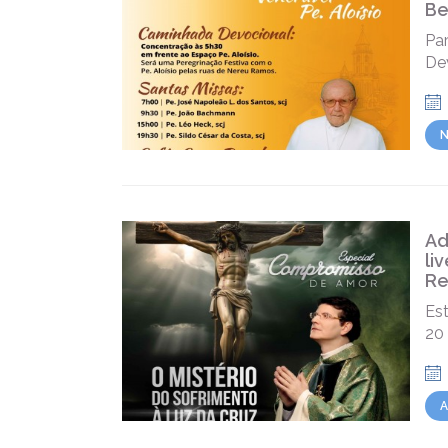
Be
Par
De
N
Ad
li
Re
Est
20
A