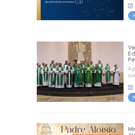
A
Ve
Ed
Pe
A 
co
N
Mi