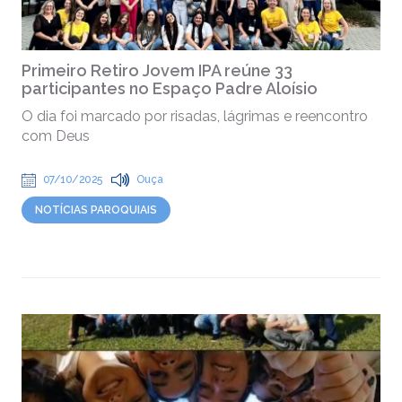
Primeiro Retiro Jovem IPA reúne 33
participantes no Espaço Padre Aloísio
O dia foi marcado por risadas, lágrimas e reencontro
com Deus
07/10/2025
Ouça
NOTÍCIAS PAROQUIAIS