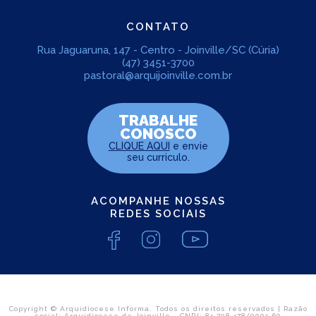
CONTATO
Rua Jaguaruna, 147 - Centro - Joinville/SC (Cúria)
(47) 3451-3700
pastoral@arquijoinville.com.br
TRABALHE
CONOSCO
CLIQUE AQUI
e envie
seu curriculo.
ACOMPANHE NOSSAS
REDES SOCIAIS
Copyright © Arquidiocese Informa. Todos os direitos reservados | Razão
social: Arquidiocese de Joinville - CNPJ: 84.708.478/0001-60