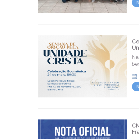
N
Ce
Un
Ne
bem
N
CN
Fr