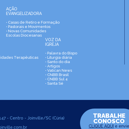
AÇÃO
EVANGELIZADORA
• Casas de Retiro e Formação
• Pastorais e Movimentos
• Novas Comunidades
Escolas Diocesanas
VOZ DA
IGREJA
• Palavra do Bispo
nidades Terapêuticas
• Liturgia diária
• Santo do dia
• Artigos
• Vatican News
• CNBB Brasil
• CNBB Sul 4
• Santa Sé
TRABALHE
47 - Centro - Joinville/SC (Cúria)
CONOSCO
CLIQUE AQUI
e envi
inville.com.br