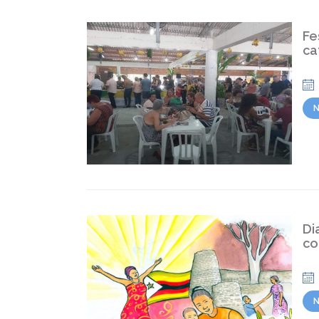
Fe
ca
N
Di
co
N