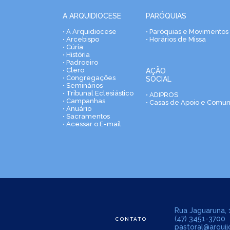
A ARQUIDIOCESE
PARÓQUIAS
• A Arquidiocese
• Paróquias e Movimentos
• Arcebispo
• Horários de Missa
• Cúria
• História
• Padroeiro
• Clero
AÇÃO
• Congregações
SOCIAL
• Seminários
• Tribunal Eclesiástico
• ADIPROS
• Campanhas
• Casas de Apoio e Comu
• Anuário
• Sacramentos
• Acessar o E-mail
Rua Jaguaruna, 1
(47) 3451-3700
CONTATO
pastoral@arquijo