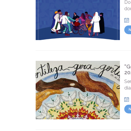
Do
dou
N
“G
20
Se
dia
N