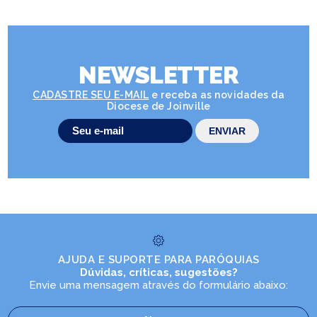
NEWSLETTER
CADASTRE SEU E-MAIL
e receba as novidades da
Diocese de Joinville
AJUDA E SUPORTE PARA PARÓQUIAS
Dúvidas, críticas, sugestões?
Envie uma mensagem através do formulário abaixo: