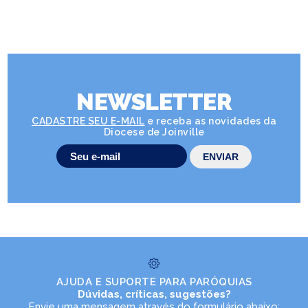
NEWSLETTER
CADASTRE SEU E-MAIL
e receba as novidades da
Diocese de Joinville
AJUDA E SUPORTE PARA PARÓQUIAS
Dúvidas, críticas, sugestões?
Envie uma mensagem através do formulário abaixo: