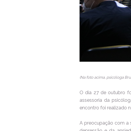
(Na foto acima, psicóloga Bru
O dia 27 de outubro f
assessoria da psicólog
encontro foi realizado 
A preocupação com a 
depressão e da ansied