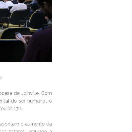
a)
cese de Joinville. Com
ental do ser humano", o
rou às 17h.
 apontam o aumento da
s fatores, incluindo a