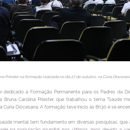
na Priester na formação realizada no dia 27 de outubro, na Cúria Diocesan
oi dedicado à Formação Permanente para os Padres da Dio
a Bruna Carolina Priester, que trabalhou o tema "Saúde m
na Cúria Diocesana. A formação teve início às 8h30 e se encer
saúde mental tem fundamento em diversas pesquisas, que
ade na população mundial nos últimos anos devido a vário