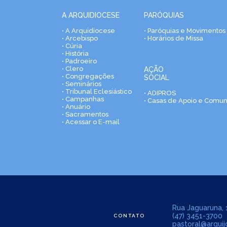
A ARQUIDIOCESE
PARÓQUIAS
• A Arquidiocese
• Paróquias e Movimentos
• Arcebispo
• Horários de Missa
• Cúria
• História
• Padroeiro
• Clero
AÇÃO
• Congregações
SOCIAL
• Seminários
• Tribunal Eclesiástico
• ADIPROS
• Campanhas
• Casas de Apoio e Comu
• Anuário
• Sacramentos
• Acessar o E-mail
Rua Jaguaruna, 1
(47) 3451-3700
CONTATO
pastoral@arquijo