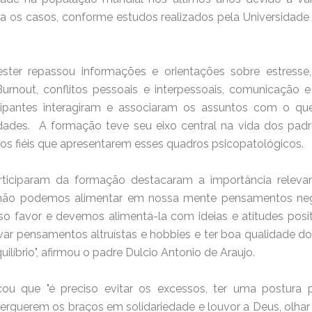
era os casos, conforme estudos realizados pela Universidad
ester repassou informações e orientações sobre estresse,
Burnout, conflitos pessoais e interpessoais, comunicação e 
cipantes interagiram e associaram os assuntos com o q
idades.
A formação teve seu eixo central na vida dos padr
 fiéis que apresentarem esses quadros psicopatológicos.
ticiparam da formação destacaram a importância relevan
e não podemos alimentar em nossa mente pensamentos neg
so favor e devemos alimentá-la com ideias e atitudes posit
ltivar pensamentos altruístas e hobbies e ter boa qualidade d
ilíbrio", afirmou o padre Dulcio Antonio de Araujo.
ou que "é preciso evitar os excessos, ter uma postura po
 erguerem os braços em solidariedade e louvor a Deus, olhar 