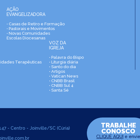
AÇÃO
EVANGELIZADORA
• Casas de Retiro e Formação
• Pastorais e Movimentos
• Novas Comunidades
Escolas Diocesanas
VOZ DA
IGREJA
• Palavra do Bispo
nidades Terapêuticas
• Liturgia diária
• Santo do dia
• Artigos
• Vatican News
• CNBB Brasil
• CNBB Sul 4
• Santa Sé
TRABALHE
47 - Centro - Joinville/SC (Cúria)
CONOSCO
CLIQUE AQUI
e envi
inville.com.br