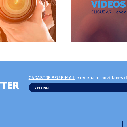
CADASTRE SEU E-MAIL
e receba as novidades da
TER