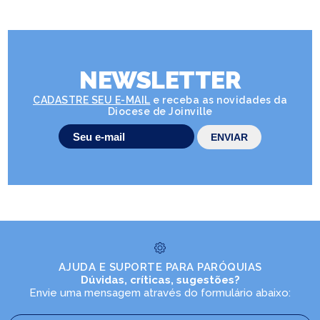
NEWSLETTER
CADASTRE SEU E-MAIL
e receba as novidades da
Diocese de Joinville
AJUDA E SUPORTE PARA PARÓQUIAS
Dúvidas, críticas, sugestões?
Envie uma mensagem através do formulário abaixo: