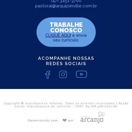
(47) 3451-3700
pastoral@arquijoinville.com.br
TRABALHE
CONOSCO
CLIQUE AQUI
e envie
seu curriculo.
ACOMPANHE NOSSAS
REDES SOCIAIS
Copyright © Arquidiocese Informa. Todos os direitos reservados | Razão
social: Arquidiocese de Joinville - CNPJ: 84.708.478/0001-60