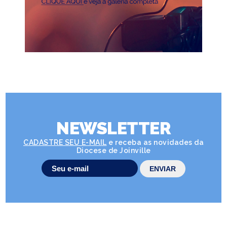
NEWSLETTER
CADASTRE SEU E-MAIL
e receba as novidades da
Diocese de Joinville