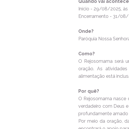
Quando vai acontece
Início - 29/08/2025, às 
Encerramento - 31/08/2
Onde?
Paróquia Nossa Senhor
Como?
O Rejosomama será um
oração. As atividades
alimentação está inclus
Por quê?
O Rejosomama nasce do
verdadeiro com Deus e 
profundamente amado e
Por meio da oração, da
encontrará o apoio para