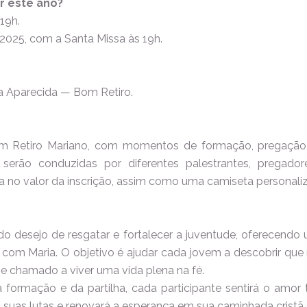
r este ano?
19h.
025, com a Santa Missa às 19h.
a Aparecida — Bom Retiro.
 Retiro Mariano, com momentos de formação, pregação, 
 serão conduzidas por diferentes palestrantes, pregadore
a no valor da inscrição, assim como uma camiseta personaliz
 desejo de resgatar e fortalecer a juventude, oferecendo
com Maria. O objetivo é ajudar cada jovem a descobrir que 
 chamado a viver uma vida plena na fé.
 formação e da partilha, cada participante sentirá o amor
 suas lutas e renovará a esperança em sua caminhada cristã.