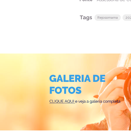
Tags
Rejosomama
20