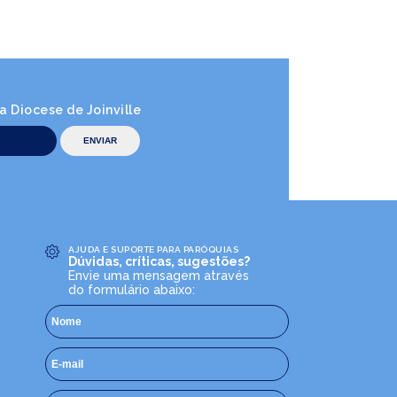
 Diocese de Joinville
AJUDA E SUPORTE PARA PARÓQUIAS
Dúvidas, críticas, sugestões?
Envie uma mensagem através
do formulário abaixo: