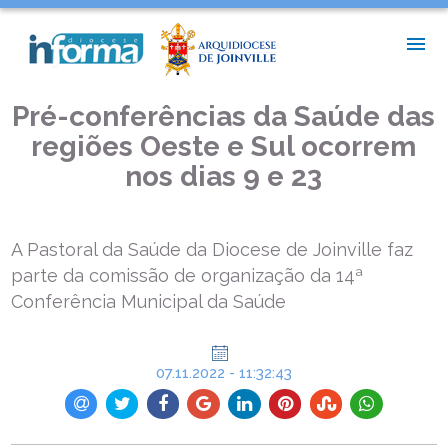
INÍCIO >
NOTÍCIAS DIOCESANAS >
PRÉ-CONFERÊNCIAS DA SAÚDE DAS REGIÕES OESTE E SUL
OCORREM NOS DIAS 9 E 23
Pré-conferências da Saúde das
regiões Oeste e Sul ocorrem
nos dias 9 e 23
A Pastoral da Saúde da Diocese de Joinville faz
parte da comissão de organização da 14ª
Conferência Municipal da Saúde
07.11.2022 - 11:32:43