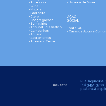
• Arcebispo
• Horários de Missa
• Cúria
• História
• Padroeiro
• Clero
AÇÃO
• Congregações
SOCIAL
• Seminários
• Tribunal Eclesiástico
• ADIPROS
• Campanhas
• Casas de Apoio e Comu
• Anuário
• Sacramentos
• Acessar o E-mail
Rua Jaguaruna, 1
(47) 3451-3700
CONTATO
pastoral@arquijo