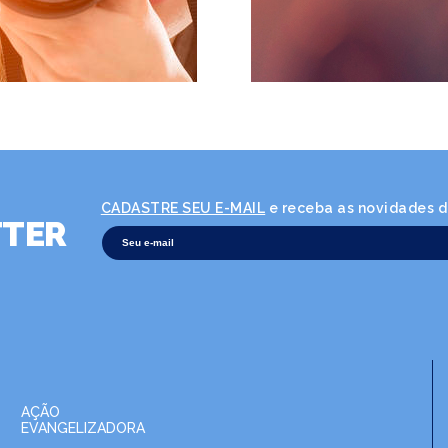
CADASTRE SEU E-MAIL
e receba as novidades da
TER
AÇÃO
EVANGELIZADORA