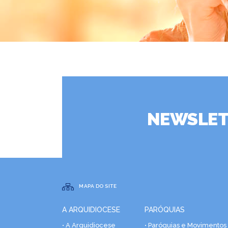
NEWSLET
MAPA DO SITE
A ARQUIDIOCESE
PARÓQUIAS
• A Arquidiocese
• Paróquias e Movimentos