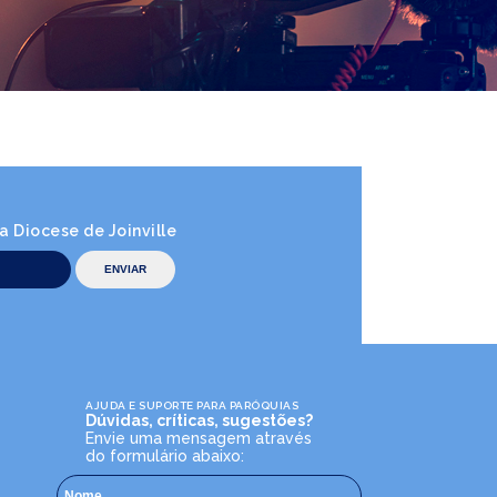
 Diocese de Joinville
AJUDA E SUPORTE PARA PARÓQUIAS
Dúvidas, críticas, sugestões?
Envie uma mensagem através
do formulário abaixo: