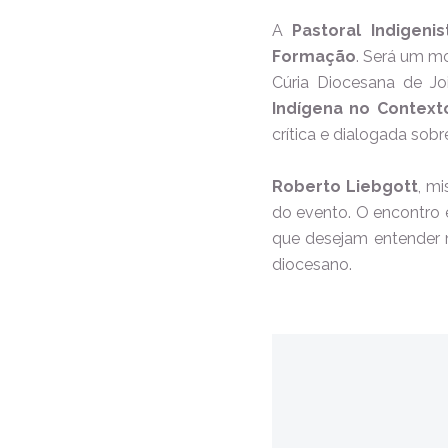
A
Pastoral Indigenis
Formação
. Será um m
Cúria Diocesana de Jo
Indígena no Contexto
crítica e dialogada so
Roberto Liebgott
, mi
do evento. O encontro 
que desejam entender m
diocesano.