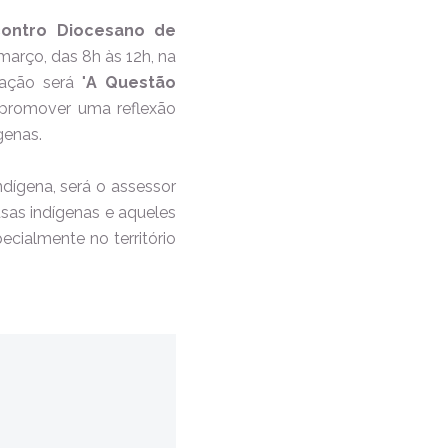
contro Diocesano de
arço, das 8h às 12h, na
ação será "
A Questão
 promover uma reflexão
genas.
ndígena, será o assessor
sas indígenas e aqueles
cialmente no território