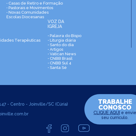
• Casas de Retiro e Formação
• Pastorais e Movimentos
• Novas Comunidades
Escolas Diocesanas
VOZ DA
IGREJA
• Palavra do Bispo
nidades Terapêuticas
• Liturgia diária
• Santo do dia
• Artigos
• Vatican News
• CNBB Brasil
• CNBB Sul 4
• Santa Sé
TRABALHE
47 - Centro - Joinville/SC (Cúria)
CONOSCO
CLIQUE AQUI
e envi
inville.com.br
seu curriculo.