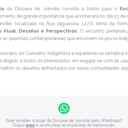
ta
da Diocese de Joinville convida a todos para o
En
omento de grande importância que acontecerá no dia 23 de m
inville, localizada na Rua Jaguaruna, 147.O tema da form
 Atual: Desafios e Perspectivas
". O encontro pretende
bre as questões contemporâneas que envolvem os povos indí
ssionário do Conselho Indigenista e experiente na temática i
é dirigido a todos os interessados em engajar-se com as cau
elhor os desafios enfrentados por essas comunidades espe
Quer receber notícias da Diocese de Joinville pelo WhatsApp?
Clique
aqui
e se inscreva na nossa lista de transmissão.