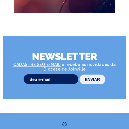
NEWSLETTER
CADASTRE SEU E-MAIL
e receba as novidades da
Diocese de Joinville