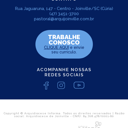
Rua Jaguaruna, 147 - Centro - Joinville/SC (Cúria)
(47) 3451-3700
pastoral@arquijoinville.com.br
TRABALHE
CONOSCO
CLIQUE AQUI
e envie
seu curriculo.
ACOMPANHE NOSSAS
REDES SOCIAIS
Copyright © Arquidiocese Informa. Todos os direitos reservados | Razão
social: Arquidiocese de Joinville - CNPJ: 84.708.478/0001-60