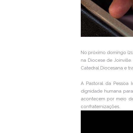
No próximo domingo (21)
na Diocese de Joinville.
Catedral Diocesana e tr
A Pastoral da Pessoa I
dignidade humana para 
acontecem por meio de 
confraternizações.