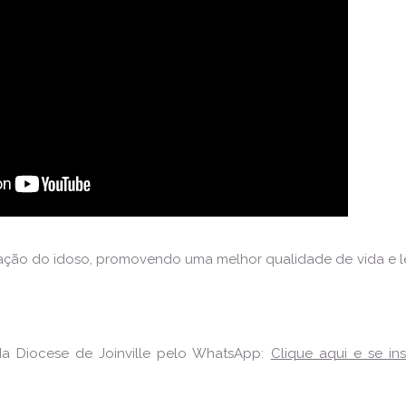
zação do idoso, promovendo uma melhor qualidade de vida e 
da Diocese de Joinville pelo WhatsApp:
Clique aqui e se in