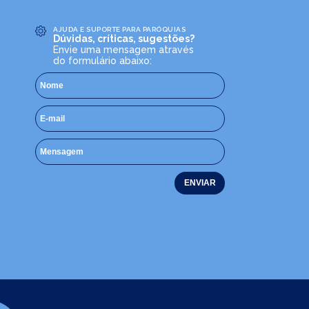
AJUDA E SUPORTE PARA PARÓQUIAS
Dúvidas, críticas, sugestões?
Envie uma mensagem através
do formulário abaixo: