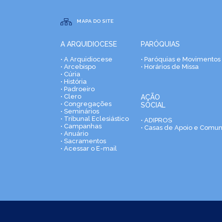
MAPA DO SITE
A ARQUIDIOCESE
PARÓQUIAS
• A Arquidiocese
• Paróquias e Movimentos
• Arcebispo
• Horários de Missa
• Cúria
• História
• Padroeiro
• Clero
AÇÃO
• Congregações
SOCIAL
• Seminários
• Tribunal Eclesiástico
• ADIPROS
• Campanhas
• Casas de Apoio e Comu
• Anuário
• Sacramentos
• Acessar o E-mail