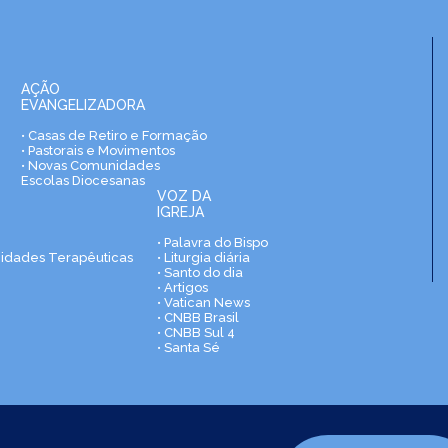
AÇÃO
EVANGELIZADORA
• Casas de Retiro e Formação
• Pastorais e Movimentos
• Novas Comunidades
Escolas Diocesanas
VOZ DA
IGREJA
• Palavra do Bispo
nidades Terapêuticas
• Liturgia diária
• Santo do dia
• Artigos
• Vatican News
• CNBB Brasil
• CNBB Sul 4
• Santa Sé