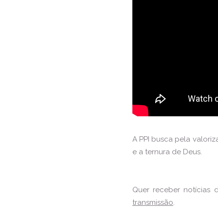
A PPI busca pela valori
e a ternura de Deus.
Quer receber notícias 
transmissão
.