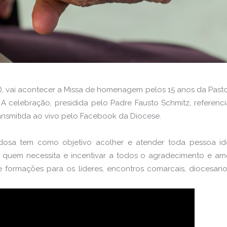
, vai acontecer a Missa de homenagem pelos 15 anos da Pastor
 A celebração, presidida pelo Padre Fausto Schmitz, referenci
ansmitida ao vivo pelo Facebook da Diocese.
dosa tem como objetivo acolher e atender toda pessoa ido
quem necessita e incentivar a todos o agradecimento e am
formações para os líderes, encontros comarcais, diocesan