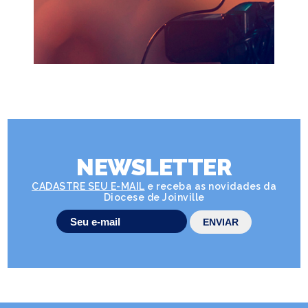
NEWSLETTER
CADASTRE SEU E-MAIL
e receba as novidades da
Diocese de Joinville