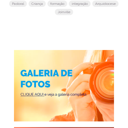
Pastoral
Criança
formação
integração
Arquidiocese
Joinville