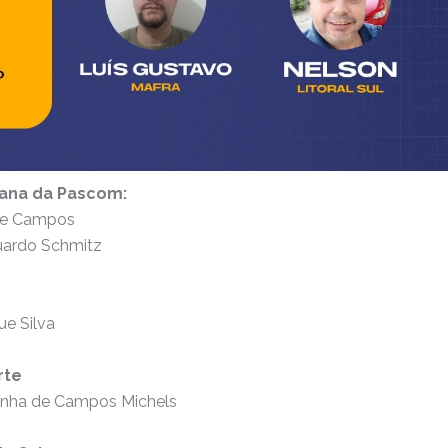
ana da Pascom:
 de Campos
uardo Schmitz
ue Silva
rte
sinha de Campos Michels