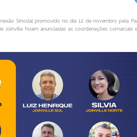
onexão Sinodal promovido no dia 12 de novembro pela Pa
e Joinville foram anunciadas as coordenações comarcais