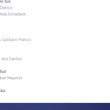
o Sul
o Detroz
ilda Schadeck
s Gustavo Franco
s dos Santos
Sul
ber Mauricio
ção