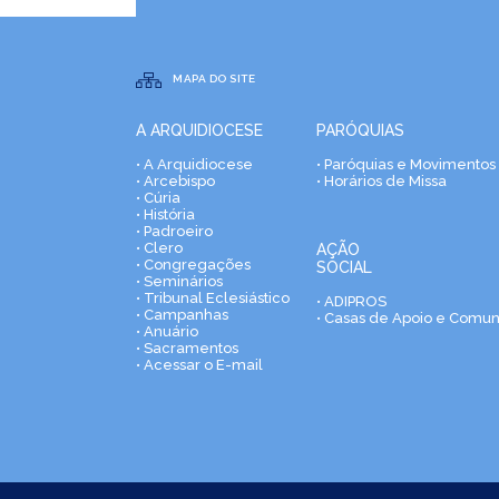
MAPA DO SITE
A ARQUIDIOCESE
PARÓQUIAS
• A Arquidiocese
• Paróquias e Movimentos
• Arcebispo
• Horários de Missa
• Cúria
• História
• Padroeiro
• Clero
AÇÃO
• Congregações
SOCIAL
• Seminários
• Tribunal Eclesiástico
• ADIPROS
• Campanhas
• Casas de Apoio e Comu
• Anuário
• Sacramentos
• Acessar o E-mail