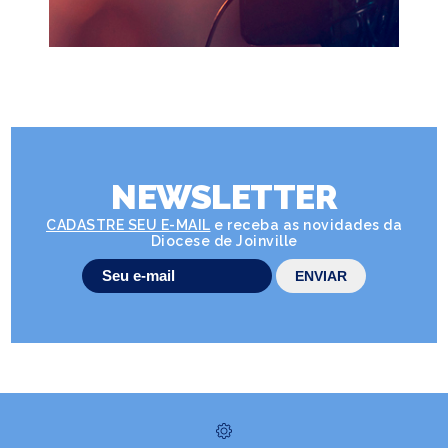
NEWSLETTER
CADASTRE SEU E-MAIL
e receba as novidades da
Diocese de Joinville