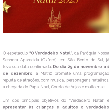
O espetáculo
“O Verdadeiro Natal”
, da Paróquia Nossa
Senhora Aparecida (Oxford), em São Bento do Sul, já
teve sua data confirmada.
Do dia 29 de novembro a 1
de dezembro
, a Matriz promete uma programação
repleta de atrações, com musical, personagens natalinos,
a chegada do Papai Noel, Coreto de Anjos e muito mais.
Um dos principais objetivos do “Verdadeiro Natal” é
apresentar às crianças e adultos o verdadeiro