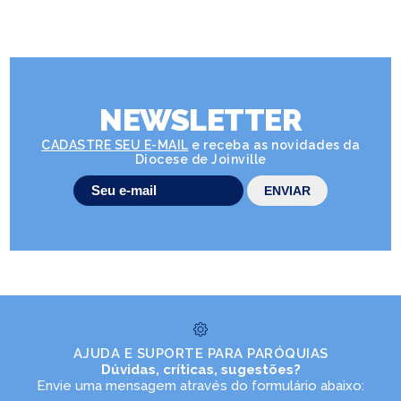
NEWSLETTER
CADASTRE SEU E-MAIL
e receba as novidades da
Diocese de Joinville
AJUDA E SUPORTE PARA PARÓQUIAS
Dúvidas, críticas, sugestões?
Envie uma mensagem através do formulário abaixo: