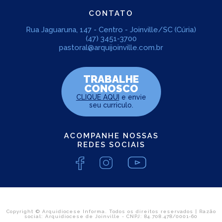
CONTATO
Rua Jaguaruna, 147 - Centro - Joinville/SC (Cúria)
(47) 3451-3700
pastoral@arquijoinville.com.br
TRABALHE
CONOSCO
CLIQUE AQUI
e envie
seu curriculo.
ACOMPANHE NOSSAS
REDES SOCIAIS
Copyright © Arquidiocese Informa. Todos os direitos reservados | Razão
social: Arquidiocese de Joinville - CNPJ: 84.708.478/0001-60