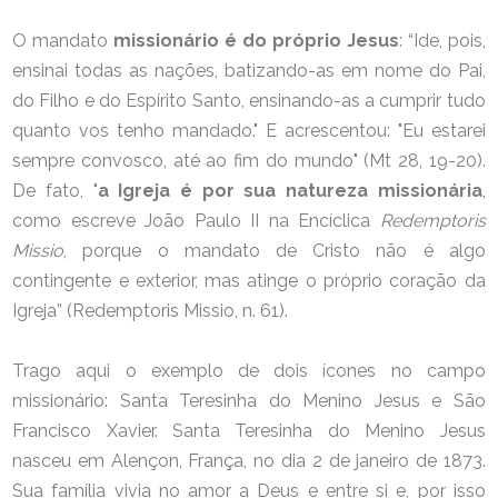
O mandato
missionário é do próprio Jesus
: “Ide, pois,
ensinai todas as nações, batizando-as em nome do Pai,
do Filho e do Espírito Santo, ensinando-as a cumprir tudo
quanto vos tenho mandado." E acrescentou: "Eu estarei
sempre convosco, até ao fim do mundo" (Mt 28, 19-20).
De fato, "
a Igreja é por sua natureza missionária
,
como escreve João Paulo II na Encíclica
Redemptoris
Missio
, porque o mandato de Cristo não é algo
contingente e exterior, mas atinge o próprio coração da
Igreja” (Redemptoris Missio, n. 61).
Trago aqui o exemplo de dois ícones no campo
missionário: Santa Teresinha do Menino Jesus e São
Francisco Xavier.
Santa Teresinha do Menino Jesus
nasceu em Alençon, França, no dia 2 de janeiro de 1873.
Sua família vivia no amor a Deus e entre si e, por isso