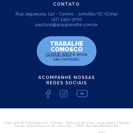
CONTATO
Rua Jaguaruna, 147 - Centro - Joinville/SC (Cúria)
(47) 3451-3700
pastoral@arquijoinville.com.br
TRABALHE
CONOSCO
CLIQUE AQUI
e envie
seu curriculo.
ACOMPANHE NOSSAS
REDES SOCIAIS
Copyright © Arquidiocese Informa. Todos os direitos reservados | Razão
social: Arquidiocese de Joinville - CNPJ: 84.708.478/0001-60