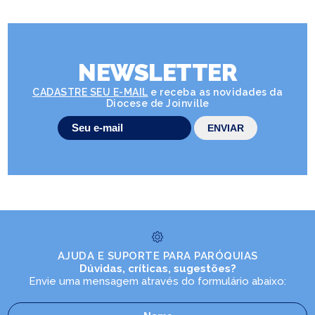
NEWSLETTER
CADASTRE SEU E-MAIL
e receba as novidades da
Diocese de Joinville
AJUDA E SUPORTE PARA PARÓQUIAS
Dúvidas, críticas, sugestões?
Envie uma mensagem através do formulário abaixo: