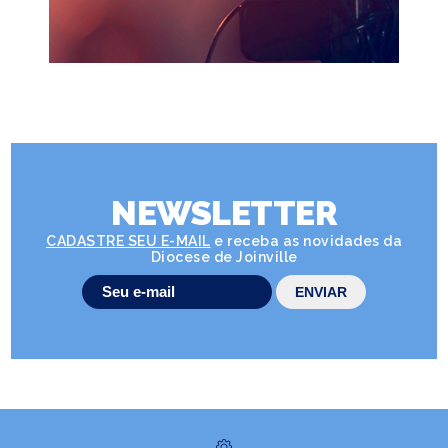
NEWSLETTER
CADASTRE SEU E-MAIL
e receba as novidades da
Diocese de Joinville