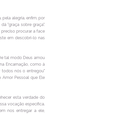
pela alegria, enfim, por
dá "graça sobre graça".
 preciso procurar a face
iste em descobri-lo nas
 "De tal modo Deus amou
ga na Encarnação, como à
r todos nós o entregou"
o Amor Pessoal que Ele
nhecer esta verdade do
ssa vocação específica.
em nos entregar a ele,