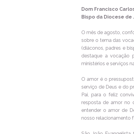
Dom Francisco Carlo
Bispo da Diocese de J
O mês de agosto, confo
sobre o tema das vocaç
(diáconos, padres e bi
destaque a vocação p
ministérios e serviços 
O amor é o pressuposto
serviço de Deus e do p
Pai, para o feliz con
resposta de amor no d
entender o amor de De
nosso relacionamento fa
São João Evangelista 