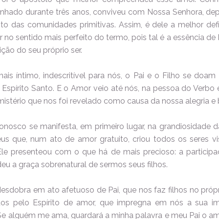
hado durante três anos, conviveu com Nossa Senhora, depo
to das comunidades primitivas. Assim, é dele a melhor def
or no sentido mais perfeito do termo, pois tal é a essência de
ição do seu próprio ser.
mais íntimo, indescritível para nós, o Pai e o Filho se doa
 Espírito Santo. E o Amor veio até nós, na pessoa do Verbo 
 mistério que nos foi revelado como causa da nossa alegria e
onosco se manifesta, em primeiro lugar, na grandiosidade d
 que, num ato de amor gratuito, criou todos os seres vis
le presenteou com o que há de mais precioso: a participa
eu a graça sobrenatural de sermos seus filhos.
esdobra em ato afetuoso de Pai, que nos faz filhos no própr
os pelo Espírito de amor, que impregna em nós a sua i
"Se alguém me ama, guardará a minha palavra e meu Pai o am