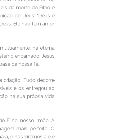
is da morte do Filho e
inição de Deus: "Deus é
 Deus. Ele não tem amor,
m mutuamente, na eterna
eterno encarnado: Jesus
 base da nossa fé.
a criação. Tudo decorre
íveis e os entregou ao
ção na sua própria vida
io Filho, nosso Irmão. A
magem mais perfeita. O
ará, e nós viremos a ele