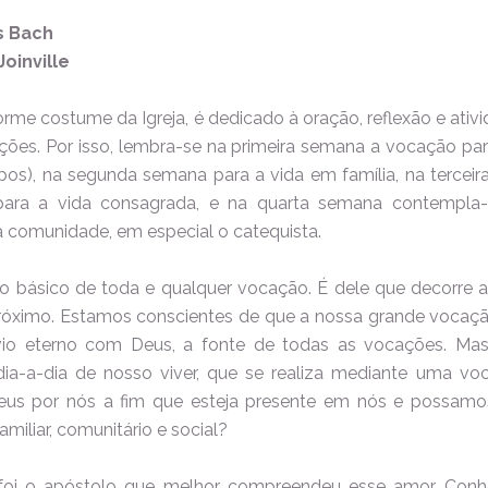
s Bach
oinville
rme costume da Igreja, é dedicado à oração, reflexão e ati
ões. Por isso, lembra-se na primeira semana a vocação par
spos), na segunda semana para a vida em família, na terce
ara a vida consagrada, e na quarta semana contempla
na comunidade, em especial o catequista.
 básico de toda e qualquer vocação. É dele que decorre a
róximo. Estamos conscientes de que a nossa grande vocaçã
vívio eterno com Deus, a fonte de todas as vocações. Mas
ia-a-dia de nosso viver, que se realiza mediante uma vo
us por nós a fim que esteja presente em nós e possamo
miliar, comunitário e social?
foi o apóstolo que melhor compreendeu esse amor. Conhe