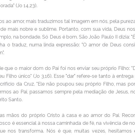
rada" (Jo 14,23).
 ao amor, mais traduzimos tal imagem em nós, pela pureza, 
de mais nobre e sublime. Portanto, com sua vida, Deus nos 
mplo, na bondade. Só Deus é bom. São João Paulo II dizia: "É
nha o traduz, numa linda expressão: "O amor de Deus cons
m".
que o maior dom do Pai foi nos enviar seu próprio Filho:
 Filho único" (Jo 3,16). Esse "dar" refere-se tanto à entre
crifício da Cruz. "Ele não poupou seu próprio Filho, mas po
 irmos ao Pai, passamos sempre pela mediação de Jesus, n
rito Santo.
s mãos do próprio Cristo à casa e ao amor do Pai. Reco
sco é essencial à nossa caminhada de fé, na vivência de no
e nos transforma. Nós é que, muitas vezes, hesitamos 