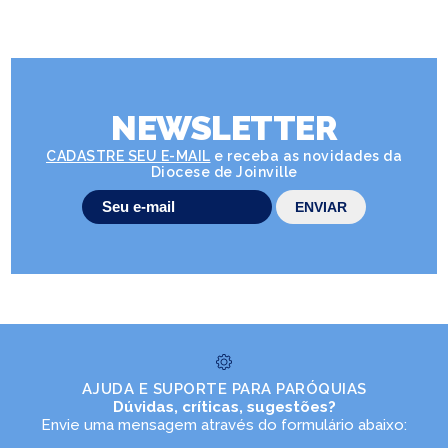
NEWSLETTER
CADASTRE SEU E-MAIL
e receba as novidades da
Diocese de Joinville
AJUDA E SUPORTE PARA PARÓQUIAS
Dúvidas, críticas, sugestões?
Envie uma mensagem através do formulário abaixo: