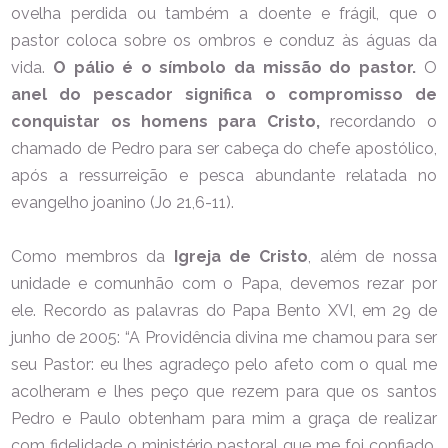
ovelha perdida ou também a doente e frágil, que o
pastor coloca sobre os ombros e conduz às águas da
vida.
O pálio é o símbolo da missão do pastor.
O
anel do pescador significa o compromisso de
conquistar os homens para Cristo,
recordando o
chamado de Pedro para ser cabeça do chefe apostólico,
após a ressurreição e pesca abundante relatada no
evangelho joanino (Jo 21,6-11).
Como membros da
Igreja de Cristo
, além de nossa
unidade e comunhão com o Papa, devemos rezar por
ele. Recordo as palavras do Papa Bento XVI, em 29 de
junho de 2005: “A Providência divina me chamou para ser
seu Pastor: eu lhes agradeço pelo afeto com o qual me
acolheram e lhes peço que rezem para que os santos
Pedro e Paulo obtenham para mim a graça de realizar
com fidelidade o ministério pastoral que me foi confiado.