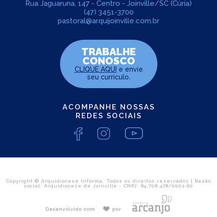
Rua Jaguaruna, 147 - Centro - Joinville/SC (Cúria)
(47) 3451-3700
pastoral@arquijoinville.com.br
TRABALHE
CONOSCO
CLIQUE AQUI
e envie
seu curriculo.
ACOMPANHE NOSSAS
REDES SOCIAIS
Copyright © Arquidiocese Informa. Todos os direitos reservados | Razão
social: Arquidiocese de Joinville - CNPJ: 84.708.478/0001-60