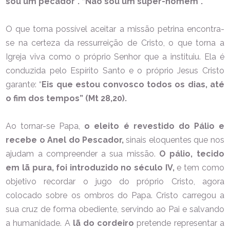
sou um pecador”. “Não sou um super-homem”.
O que torna possível aceitar a missão petrina encontra-
se na certeza da ressurreição de Cristo, o que torna a
Igreja viva como o próprio Senhor que a instituiu. Ela é
conduzida pelo Espírito Santo e o próprio Jesus Cristo
garante: “
Eis que estou convosco todos os dias, até
o fim dos tempos” (Mt 28,20).
Ao tornar-se Papa,
o eleito é revestido do Pálio e
recebe o Anel do Pescador,
sinais eloquentes que nos
ajudam a compreender a sua missão.
O pálio, tecido
em lã pura, foi introduzido no século IV,
e tem como
objetivo recordar o jugo do próprio Cristo, agora
colocado sobre os ombros do Papa. Cristo carregou a
sua cruz de forma obediente, servindo ao Pai e salvando
a humanidade. A
lã do cordeiro
pretende representar a