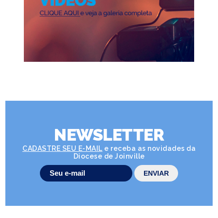
NEWSLETTER
CADASTRE SEU E-MAIL
e receba as novidades da
Diocese de Joinville