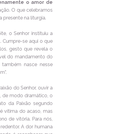
plenamente o amor de
riação. O que celebramos
presente na liturgia.
e, o Senhor instituiu a
o. Cumpre-se aqui o que
os, gesto que revela o
parável do mandamento do
al também nasce nesse
m”.
aixão do Senhor, ouvir a
ê, de modo dramático, o
ato da Paixão segundo
é vítima do acaso, mas
o de vitória. Para nós,
o redentor. A dor humana