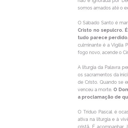
não é ignorada por Deu
somos amados até o e
O Sábado Santo é marc
Cristo no sepulcro.
tudo parece perdido
culminante é a Vigília 
fogo novo, acende o Cí
A liturgia da Palavra p
os sacramentos da inici
de Cristo. Quando se en
venceu a morte.
O Dom
a proclamação de que
O Tríduo Pascal é ocas
ativa na liturgia e à v
cristã. É acompanhar J