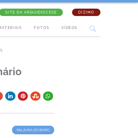
SITE DA ARQUIDIOCESE
DÍZIMO
MATERIAIS
FOTOS
VÍDEOS
AL
nário
PALAVRA DO BISPO