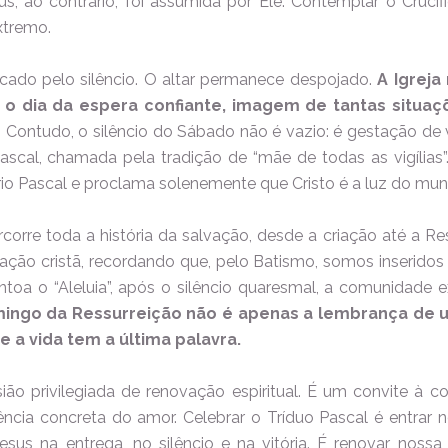
s; ao contrário, foi assumida por Ele. Contemplar o Cruci
xtremo.
ado pelo silêncio. O altar permanece despojado.
A Igreja
 É o dia da espera confiante, imagem de tantas situ
. Contudo, o silêncio do Sábado não é vazio: é gestação de
Pascal, chamada pela tradição de “mãe de todas as vigílias”.
rio Pascal e proclama solenemente que Cristo é a luz do mun
ercorre toda a história da salvação, desde a criação até a R
ação cristã, recordando que, pelo Batismo, somos inseridos
toa o “Aleluia”, após o silêncio quaresmal, a comunidade e
ingo da Ressurreição não é apenas a lembrança de 
 a vida tem a última palavra.
ião privilegiada de renovação espiritual. É um convite à co
ivência concreta do amor. Celebrar o Tríduo Pascal é entrar n
esus na entrega, no silêncio e na vitória. É renovar nos