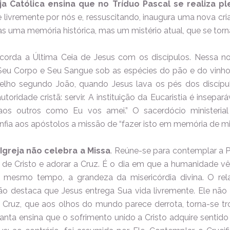
ja Católica ensina que no Tríduo Pascal se realiza 
e livremente por nós e, ressuscitando, inaugura uma nova c
s uma memória histórica, mas um mistério atual, que se torna 
ecorda a Última Ceia de Jesus com os discípulos. Nessa noit
 Seu Corpo e Seu Sangue sob as espécies do pão e do vinh
elho segundo João, quando Jesus lava os pés dos discípul
utoridade cristã: servir. A instituição da Eucaristia é inse
aos outros como Eu vos amei.” O sacerdócio ministeri
onfia aos apóstolos a missão de “fazer isto em memória de mi
 Igreja não celebra a Missa
. Reúne-se para contemplar a P
o de Cristo e adorar a Cruz. É o dia em que a humanidade v
 mesmo tempo, a grandeza da misericórdia divina. O rel
 destaca que Jesus entrega Sua vida livremente. Ele não 
 Cruz, que aos olhos do mundo parece derrota, torna-se tron
 Santa ensina que o sofrimento unido a Cristo adquire sentid