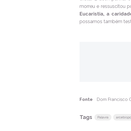
morreu e ressuscitou p
Eucaristia, a carida
possamos também testem
Fonte
Dom Francisco C
Tags
Palavra
arcebisp