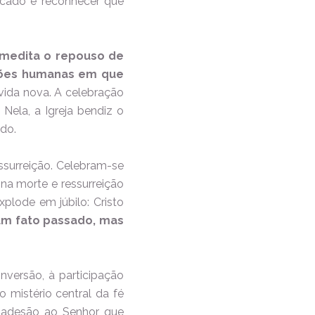
ficado é reconhecer que
 medita o repouso de
ações humanas em que
 vida nova. A celebração
 Nela, a Igreja bendiz o
do.
essurreição. Celebram-se
 na morte e ressurreição
xplode em júbilo: Cristo
um fato passado, mas
nversão, à participação
o mistério central da fé
sa adesão ao Senhor que