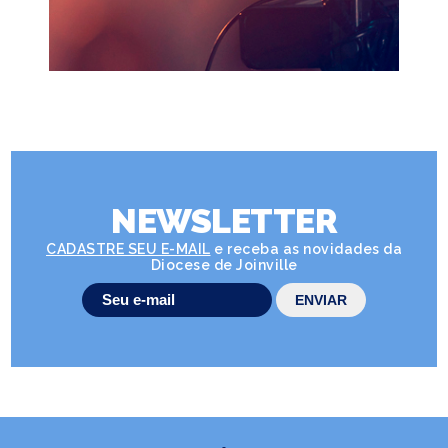
NEWSLETTER
CADASTRE SEU E-MAIL
e receba as novidades da
Diocese de Joinville