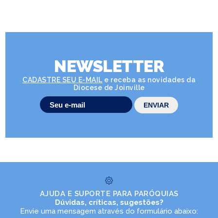
NEWSLETTER
CADASTRE SEU E-MAIL
e receba as novidades da
Diocese de Joinville
AJUDA E SUPORTE PARA PARÓQUIAS
Dúvidas, críticas, sugestões?
Envie uma mensagem através do formulário abaixo: