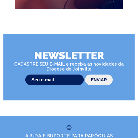
NEWSLETTER
CADASTRE SEU E-MAIL
e receba as novidades da
Diocese de Joinville
AJUDA E SUPORTE PARA PARÓQUIAS