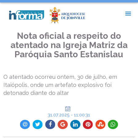
INÍCIO >
ASSESSORIA DE IMPRENSA >
NOTA OFICIAL A RESPEITO DO ATENTADO NA IGREJA MATRIZ
DA PARÓQUIA SANTO ESTANISLAU
Nota oficial a respeito do
atentado na Igreja Matriz da
Paróquia Santo Estanislau
O atentado ocorreu ontem, 30 de julho, em
Itaiópolis, onde um artefato explosivo foi
detonado diante do altar
31.07.2025 - 11:00:31