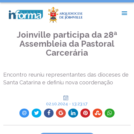
INÍCIO >
PASTORAIS E MOVIMENTOS >
JOINVILLE PARTICIPA DA 28ª ASSEMBLEIA DA PASTORAL
CARCERÁRIA
Joinville participa da 28ª
Assembleia da Pastoral
Carcerária
Encontro reuniu representantes das dioceses de
Santa Catarina e definiu nova coordenação
02.10.2024 - 13:23:17