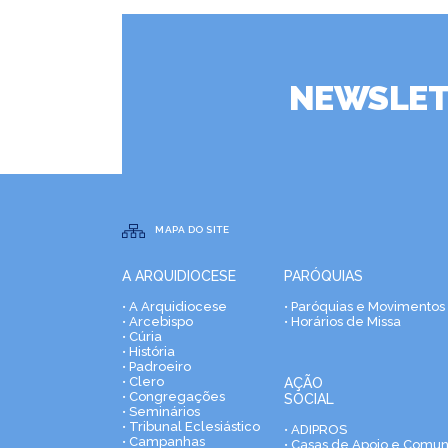
NEWSLET
MAPA DO SITE
A ARQUIDIOCESE
PARÓQUIAS
• A Arquidiocese
• Paróquias e Movimentos
• Arcebispo
• Horários de Missa
• Cúria
• História
• Padroeiro
• Clero
AÇÃO
• Congregações
SOCIAL
• Seminários
• Tribunal Eclesiástico
• ADIPROS
• Campanhas
• Casas de Apoio e Comu