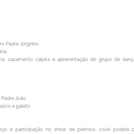
s
om Padre Jorginho
ina:
lha, casamento caipira e apresentação do grupo de dan
 Padre João
asco e galeto
moço e participação no show de prêmios, você poderá c