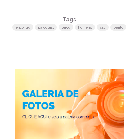
Tags
encontro
paroquial
terço
homens
são
bento