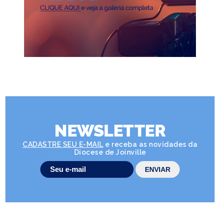
NEWSLETTER
CADASTRE SEU E-MAIL
e receba as novidades da
Diocese de Joinville