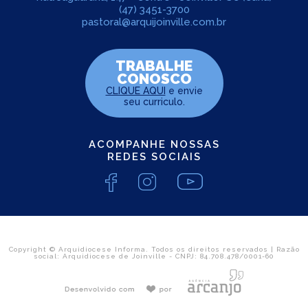
(47) 3451-3700
pastoral@arquijoinville.com.br
TRABALHE
CONOSCO
CLIQUE AQUI
e envie
seu curriculo.
ACOMPANHE NOSSAS
REDES SOCIAIS
Copyright © Arquidiocese Informa. Todos os direitos reservados | Razão
social: Arquidiocese de Joinville - CNPJ: 84.708.478/0001-60