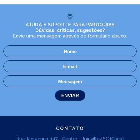
AJUDA E SUPORTE PARA PARÓQUIAS
Dúvidas, críticas, sugestões?
Envie uma mensagem através do formulário abaixo:
CONTATO
Rua Jaguaruna, 147 - Centro - Joinville/SC (Cúria)