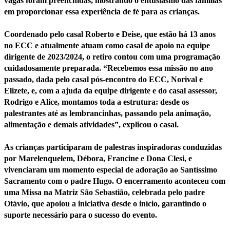
vagas foram preenchidas, mostrando o entusiasmo das famílias
em proporcionar essa experiência de fé para as crianças.
Coordenado pelo casal Roberto e Deise, que estão há 13 anos
no ECC e atualmente atuam como casal de apoio na equipe
dirigente de 2023/2024, o retiro contou com uma
programação
cuidadosamente preparada
. “Recebemos essa missão no ano
passado, dada pelo casal pós-encontro do ECC, Norival e
Elizete, e, com a ajuda da equipe dirigente e do casal assessor,
Rodrigo e Alice, montamos toda a estrutura: desde os
palestrantes até as lembrancinhas, passando pela animação,
alimentação e demais atividades”, explicou o casal.
As crianças participaram de
palestras inspiradoras
conduzidas
por Marelenquelem, Débora, Francine e Dona Clesi, e
vivenciaram um momento especial de
adoração ao Santíssimo
Sacramento
com o padre Hugo. O encerramento aconteceu com
uma
Missa
na Matriz São Sebastião, celebrada pelo padre
Otávio, que apoiou a iniciativa desde o início, garantindo o
suporte necessário para o sucesso do evento.