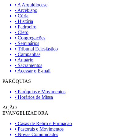
• A Arquidiocese
• Arcebispo
• Cúria
• História
• Padroeiro
• Clero
• Congregações
• Seminários
• Tribunal Eclesiástico
• Campanhas
• Anuário
• Sacramentos
• Acessar o E-mail
PARÓQUIAS
• Paróquias e Movimentos
• Horários de Missa
AÇÃO
EVANGELIZADORA
• Casas de Retiro e Formação
• Pastorais e Movimentos
• Novas Comunidades