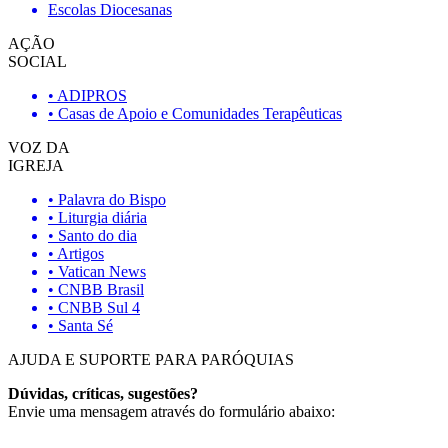
Escolas Diocesanas
AÇÃO
SOCIAL
• ADIPROS
• Casas de Apoio e Comunidades Terapêuticas
VOZ DA
IGREJA
• Palavra do Bispo
• Liturgia diária
• Santo do dia
• Artigos
• Vatican News
• CNBB Brasil
• CNBB Sul 4
• Santa Sé
AJUDA E SUPORTE PARA PARÓQUIAS
Dúvidas, críticas, sugestões?
Envie uma mensagem através do formulário abaixo: