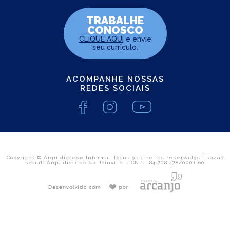
TRABALHE
CONOSCO
CLIQUE AQUI
e envie
seu curriculo.
ACOMPANHE NOSSAS
REDES SOCIAIS
Copyright © Arquidiocese Informa. Todos os direitos reservados | Razão
social: Arquidiocese de Joinville - CNPJ: 84.708.478/0001-60