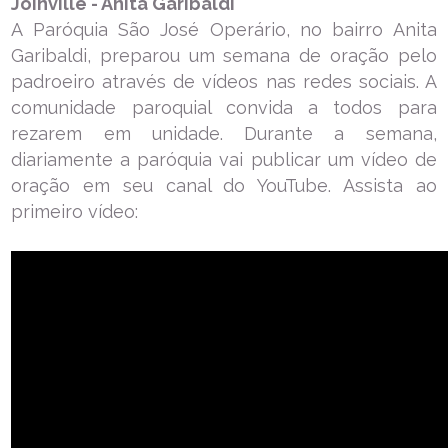
Joinville - Anita Garibaldi
A Paróquia São José Operário, no bairro Anita
Garibaldi, preparou um semana de oração pelo
padroeiro através de vídeos nas redes sociais. A
comunidade paroquial convida a todos para
rezarem em unidade. Durante a semana,
diariamente a paróquia vai publicar um vídeo de
oração em seu canal do YouTube. Assista ao
primeiro vídeo: