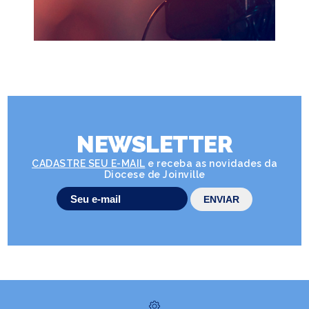
NEWSLETTER
CADASTRE SEU E-MAIL
e receba as novidades da
Diocese de Joinville