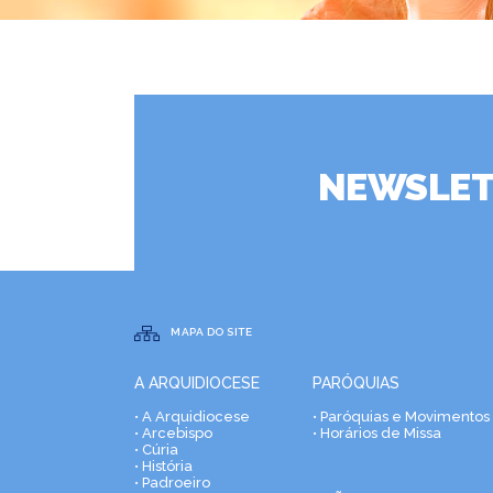
NEWSLET
MAPA DO SITE
A ARQUIDIOCESE
PARÓQUIAS
• A Arquidiocese
• Paróquias e Movimentos
• Arcebispo
• Horários de Missa
• Cúria
• História
• Padroeiro