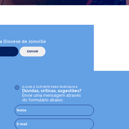
 Diocese de Joinville
AJUDA E SUPORTE PARA PARÓQUIAS
Dúvidas, críticas, sugestões?
Envie uma mensagem através
do formulário abaixo: