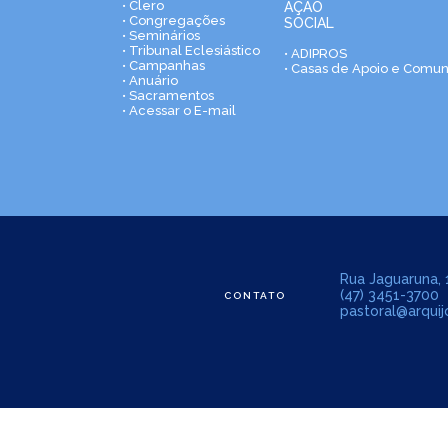
• Clero
AÇÃO
• Congregações
SOCIAL
• Seminários
• Tribunal Eclesiástico
• ADIPROS
• Campanhas
• Casas de Apoio e Comu
• Anuário
• Sacramentos
• Acessar o E-mail
Rua Jaguaruna, 1
(47) 3451-3700
CONTATO
pastoral@arquijo