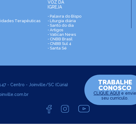
VOZ DA
IGREJA
• Palavra do Bispo
nidades Terapêuticas
• Liturgia diária
• Santo do dia
• Artigos
• Vatican News
• CNBB Brasil
• CNBB Sul 4
• Santa Sé
TRABALHE
47 - Centro - Joinville/SC (Cúria)
CONOSCO
CLIQUE AQUI
e envi
inville.com.br
seu curriculo.