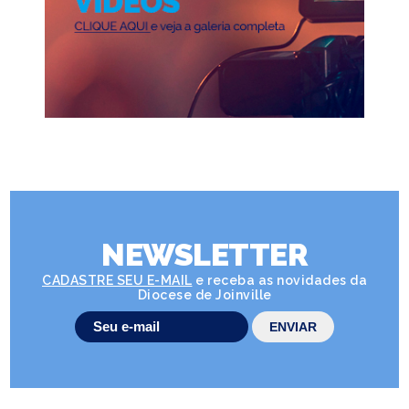
NEWSLETTER
CADASTRE SEU E-MAIL
e receba as novidades da
Diocese de Joinville