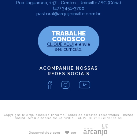
Rua Jaguaruna, 147 - Centro - Joinville/SC (Cúria)
(47) 3451-3700
pastoral@arquijoinville.com.br
TRABALHE
CONOSCO
CLIQUE AQUI
e envie
seu curriculo.
ACOMPANHE NOSSAS
REDES SOCIAIS
Copyright © Arquidiocese Informa. Todos os direitos reservados | Razão
social: Arquidiocese de Joinville - CNPJ: 84.708.478/0001-60