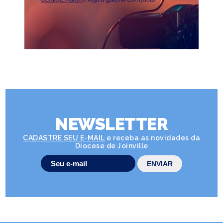
NEWSLETTER
CADASTRE SEU E-MAIL
e receba as novidades da
Diocese de Joinville