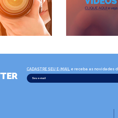
CADASTRE SEU E-MAIL
e receba as novidades da
TER