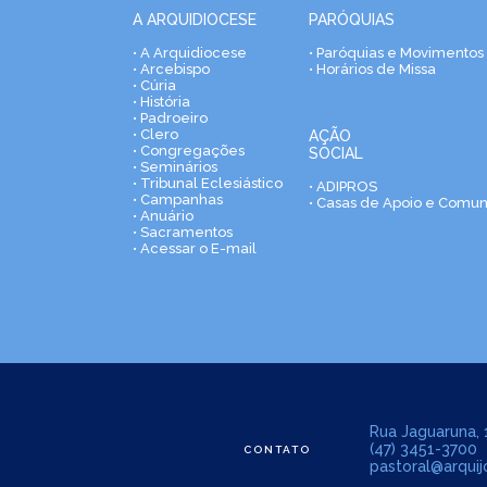
A ARQUIDIOCESE
PARÓQUIAS
• A Arquidiocese
• Paróquias e Movimentos
• Arcebispo
• Horários de Missa
• Cúria
• História
• Padroeiro
• Clero
AÇÃO
• Congregações
SOCIAL
• Seminários
• Tribunal Eclesiástico
• ADIPROS
• Campanhas
• Casas de Apoio e Comu
• Anuário
• Sacramentos
• Acessar o E-mail
Rua Jaguaruna, 1
(47) 3451-3700
CONTATO
pastoral@arquijo