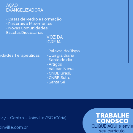
AÇÃO
EVANGELIZADORA
• Casas de Retiro e Formação
• Pastorais e Movimentos
• Novas Comunidades
Escolas Diocesanas
VOZ DA
IGREJA
• Palavra do Bispo
nidades Terapêuticas
• Liturgia diária
• Santo do dia
• Artigos
• Vatican News
• CNBB Brasil
• CNBB Sul 4
• Santa Sé
TRABALHE
47 - Centro - Joinville/SC (Cúria)
CONOSCO
CLIQUE AQUI
e envi
inville.com.br
seu curriculo.