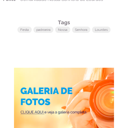
Tags
Festa
padroeira
Nossa
Senhora
Lourdes