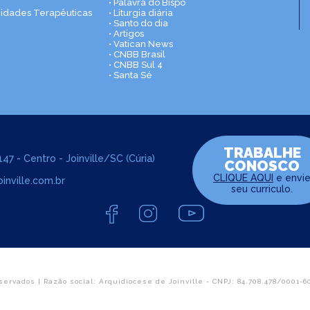
• Palavra do Bispo
nidades Terapêuticas
• Liturgia diária
• Santo do dia
• Artigos
• Vatican News
• CNBB Brasil
• CNBB Sul 4
• Santa Sé
TRABALHE
47 - Centro - Joinville/SC (Cúria)
CONOSCO
CLIQUE AQUI
e envi
inville.com.br
seu curriculo.
servados | Razão social: Arquidiocese de Joinville - CNPJ: 84.708.478/0001-6