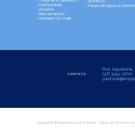
• Tribunal Eclesiástico
• ADIPROS
• Campanhas
• Casas de Apoio e Comu
• Anuário
• Sacramentos
• Acessar o E-mail
Rua Jaguaruna, 1
(47) 3451-3700
CONTATO
pastoral@arquijo
Copyright © Arquidiocese Informa. Todos os direitos re