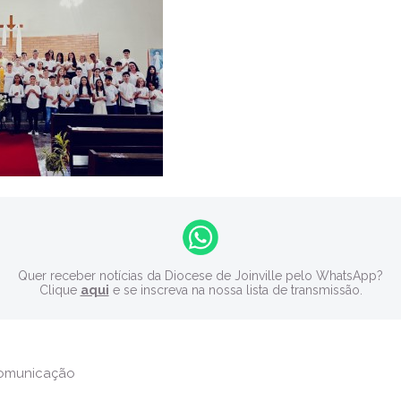
Quer receber notícias da Diocese de Joinville pelo WhatsApp?
Clique
aqui
e se inscreva na nossa lista de transmissão.
Comunicação