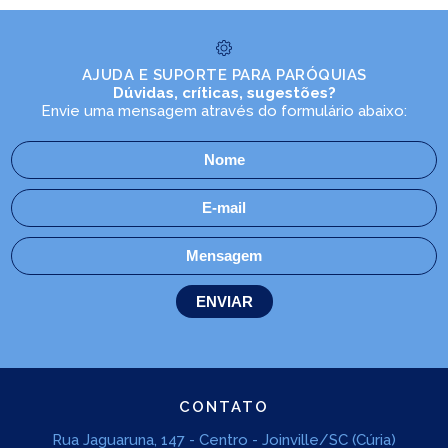
AJUDA E SUPORTE PARA PARÓQUIAS
Dúvidas, críticas, sugestões?
Envie uma mensagem através do formulário abaixo:
CONTATO
Rua Jaguaruna, 147 - Centro - Joinville/SC (Cúria)