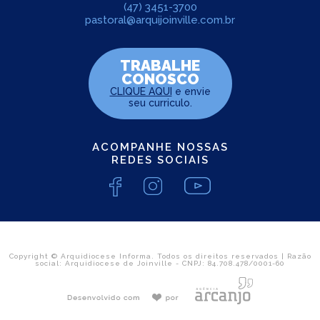
(47) 3451-3700
pastoral@arquijoinville.com.br
TRABALHE
CONOSCO
CLIQUE AQUI
e envie
seu curriculo.
ACOMPANHE NOSSAS
REDES SOCIAIS
Copyright © Arquidiocese Informa. Todos os direitos reservados | Razão
social: Arquidiocese de Joinville - CNPJ: 84.708.478/0001-60