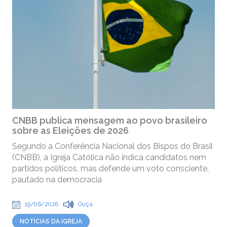
CNBB publica mensagem ao povo brasileiro
sobre as Eleições de 2026
Segundo a Conferência Nacional dos Bispos do Brasil
(CNBB), a Igreja Católica não indica candidatos nem
partidos políticos, mas defende um voto consciente,
pautado na democracia
19/06/2026
Ouça
NOTÍCIAS DA IGREJA