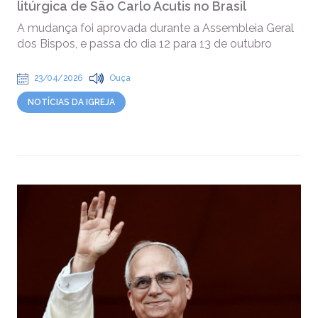
litúrgica de São Carlo Acutis no Brasil
A mudança foi aprovada durante a Assembleia Geral
dos Bispos, e passa do dia 12 para 13 de outubro
23/04/2026
Ouça
NOTÍCIAS DA IGREJA