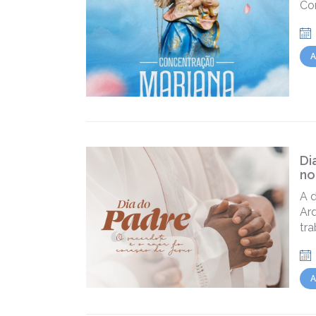
Con
A
Di
no
A 
Arq
tra
A