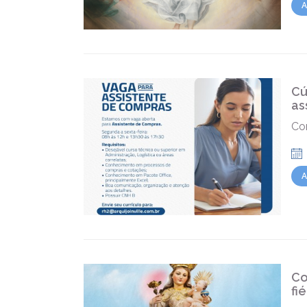
A
Cú
as
Co
A
Co
fi