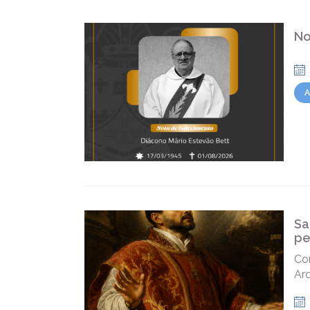
No
A
Sa
pe
Con
Arq