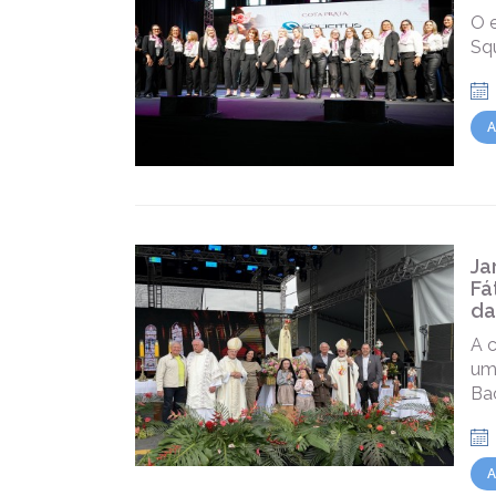
O e
Sq
A
Ja
Fá
da
A 
um
Ba
A