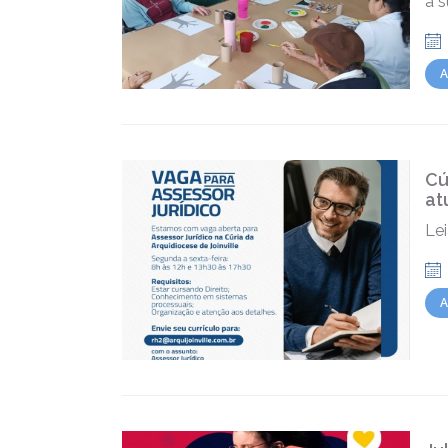
a s
A
Cú
at
Lei
A