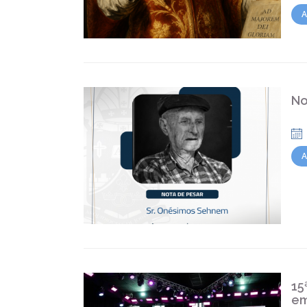
A
No
A
15
em