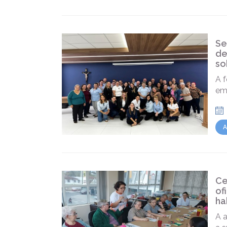
Se
de
so
A 
em
A
Ce
of
ha
A a