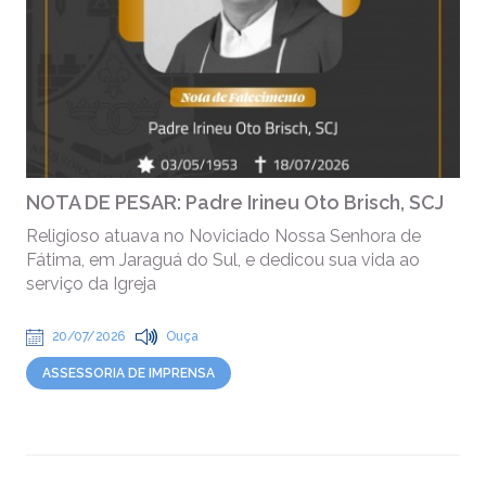
NOTA DE PESAR: Padre Irineu Oto Brisch, SCJ
Religioso atuava no Noviciado Nossa Senhora de
Fátima, em Jaraguá do Sul, e dedicou sua vida ao
serviço da Igreja
20/07/2026
Ouça
ASSESSORIA DE IMPRENSA